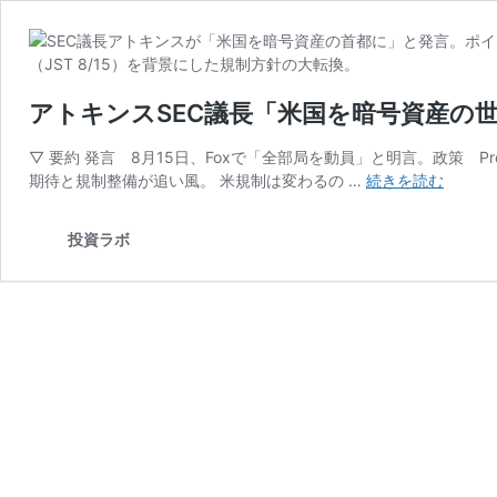
アトキンスSEC議長「米国を暗号資産の
▽ 要約 発言 8月15日、Foxで「全部局を動員」と明言。政策 Pro
ア
期待と規制整備が追い風。 米規制は変わるの …
続きを読む
ト
キ
投資ラボ
ン
ス
SEC
議
長
「米
国
を
暗
号
資