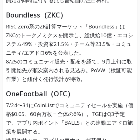
開始が同時走行する点も需給面の注目材料。
Boundless（ZKC）
RISC Zero系のZK計算マーケット「Boundless」は
ZKCのトークノミクスを開示し、総供給10億・エコシ
ステム49%・投資家21.5%・チーム等23.5%・コミュ
ニティ/エアドロ6%を公表した。
8/25のコミュニティ販売・配布を経て、9月上旬に取
引開始先が順次案内される見込み。PoVW（検証可能
作業）と紐付く発行設計が特徴。
OneFootball（OFC）
7/24〜31にCoinListでコミュニティセールを実施（価
格$0.05、60百万枚＝全体の6%）。TGEはQ3予定
で、アプリ内ポイント「BALLS」との連動エアドロ施
策を展開する。