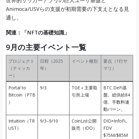
世界的サッカーアプリの巨大ユーザ基盤と
Animoca/USVらの支援が初期需要の下支えとなる見
通し。
関連：「NFTの基礎知識」
9月の主要イベント一覧
プロジェクト
日程（2025
イベント種別
要点（1行サ
（ティッカ
年）
マリ）
ー）
Portal to
9/3
TGE＋主要取
BTC DeFi基
Bitcoin（PTB
引所上場
盤。総供給84
）
億、手数料連
動バーン。
Intuition（TR
9/3–9/10
CoinList公開
DID×InfoFi。
UST）
販売（IDO）
FDV
$75M/$85M