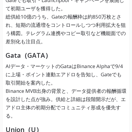
Gateでも取引・Launchpool・キャンペーンを展開し
て初期ユーザを獲得した。
総供給10億のうち、Gateの報酬枠は約850万枚とさ
れ、短期の流通増をコントロールしつつ利用拡大を狙
う構図。テレグラム連携やコピー取引など機能面での
差別化も注目点。
Gata（GATA）
AIデータ・マーケットのGataはBinance Alphaで9/4
に上場・ポイント連動エアドロを告知し、Gateでも
取引開始を案内した。
Binance MVB出身の背景と、データ提供者の報酬循環
を設計した点が強み。供給と詳細は段階開示だが、エ
アドロ主体の初期分配でコミュニティ形成を優先す
る。
Union（U）