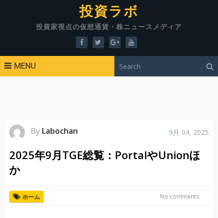
投資ラボ
投資家視点の仮想通貨・株ニュースメディア
MENU
By
Labochan
9月 04, 2025
2025年9月TGE総覧：PortalやUnionほ
か
No comments
ホーム