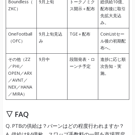
Boundless（
9月上旬
トークノミク
総供給10億、
ZKC）
ス開示＋配布
配布後に取引
先拡大見込
み。
OneFootball
9月上旬見込
TGE＋配布
CoinListセー
（OFC）
み
ル後の初期配
布へ。
その他（ZZ
9月中
段階発表・ロ
進捗に応じ順
／PHI／
ーンチ予定
次告知・実
OPEN／ARX
施。
／AVNT／
NEX／HANA
／MIRA）
▽ FAQ
Q. PTBの供給は？バーンはどの程度行われますか？
A. 供給は84億枚。スワップ手数料の一部を市場買戻