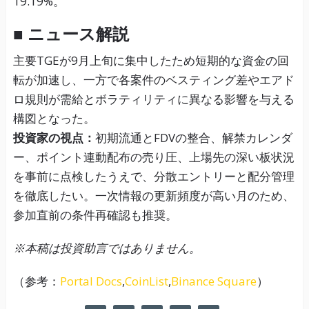
19.19%。
■ ニュース解説
主要TGEが9月上旬に集中したため短期的な資金の回
転が加速し、一方で各案件のベスティング差やエアド
ロ規則が需給とボラティリティに異なる影響を与える
構図となった。
投資家の視点：
初期流通とFDVの整合、解禁カレンダ
ー、ポイント連動配布の売り圧、上場先の深い板状況
を事前に点検したうえで、分散エントリーと配分管理
を徹底したい。一次情報の更新頻度が高い月のため、
参加直前の条件再確認も推奨。
※本稿は投資助言ではありません。
（参考：
Portal Docs
,
CoinList
,
Binance Square
）