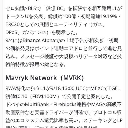
ゼロ知識×BLSで「仮想IBC」を拡張する相互運用L1が
トークンUを公表、総供給100億・初期流通19.19%・
ERC20としての展開とユーティリティ（ガス、
DPoS、ガバナンス）を明示した。
9/4にはBinance Alphaでの上場予告が相次ぎ、初期
の価格発見はポイント連動エアドロと並行して進む見
込み。メッセージ検証や大規模バリデータ対応など技
術的特徴が採用の鍵となる。
Mavryk Network（MVRK）
RWA特化の独立L1が9/18 13:00 UTCにMEXCでTGE、
初値$0.10（FDV$100M）で公開予定と案内した。
ドバイのMultiBank・Fireblocks連携やMAGの高級不
動産案件など実需ドライバーが明確で、プロトコル収
益のエコシステム還元比率も高い。ステーキングとLP