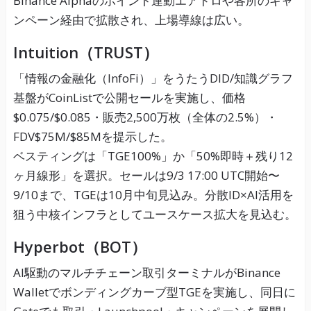
Binance Alphaのポイント連動エアドロや各所のキャ
ンペーン経由で拡散され、上場導線は広い。
Intuition（TRUST）
「情報の金融化（InfoFi）」をうたうDID/知識グラフ
基盤がCoinListで公開セールを実施し、価格
$0.075/$0.085・販売2,500万枚（全体の2.5%）・
FDV$75M/$85Mを提示した。
ベスティングは「TGE100%」か「50%即時＋残り12
ヶ月線形」を選択。セールは9/3 17:00 UTC開始〜
9/10まで、TGEは10月中旬見込み。分散ID×AI活用を
狙う中核インフラとしてユースケース拡大を見込む。
Hyperbot（BOT）
AI駆動のマルチチェーン取引ターミナルがBinance
Walletでボンディングカーブ型TGEを実施し、同日に