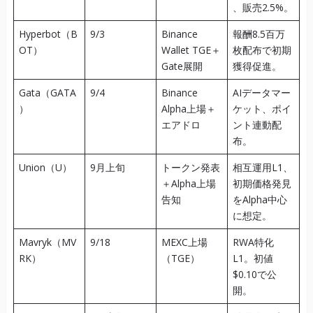
、販売2.5%。
Hyperbot（B
9/3
Binance
報酬8.5百万
OT）
Wallet TGE＋
枚配布で初期
Gate展開
獲得促進。
Gata（GATA
9/4
Binance
AIデータマー
）
Alpha上場＋
ケット、ポイ
エアドロ
ント連動配
布。
Union（U）
9月上旬
トークン発表
相互運用L1、
＋Alpha上場
初期価格発見
告知
をAlpha中心
に想定。
Mavryk（MV
9/18
MEXC上場
RWA特化
RK）
（TGE）
L1。初値
$0.10で公
開。