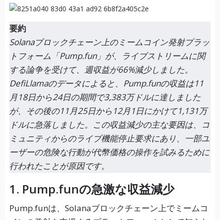
要約
Solanaブロックチェーン上のミームコイン発射プラッ
トフォーム「Pump.fun」が、ライブストリームに関
する論争を受けて、週収益が66%減少しました。
DefiLlamaのデータによると、Pump.funの収益は11
月18日から24日の期間で3,383万ドルに達しました
が、その後の11月25日から12月1日にかけて1,131万
ドルに急落しました。この収益減少の主な要因は、コ
ミュニティからのライブ機能停止要求にあり、一部ユ
ーザーの危険な行動が代幣価格の操作を試みるために
行われたことが原因です。
1. Pump.funの急激な収益減少
Pump.funは、Solanaブロックチェーン上でミームコ