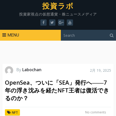
投資ラボ
投資家視点の仮想通貨・株ニュースメディア
MENU
By
Labochan
2月 19, 2025
OpenSea、ついに「SEA」発行へ――7
年の浮き沈みを経たNFT王者は復活でき
るのか？
No comments
NFT