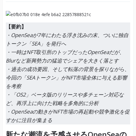
【要約】
・OpenSeaが7年にわたる浮き沈みの末、ついに独自
トークン「SEA」を発行へ
・一時はNFT取引所のトップだったOpenSeaだが、
Blurなど新興勢力の猛追でシェアを大きく落とす
・過去の成功要因、そして転落の背景を探りながら、
今回の「SEAトークン」がNFT市場全体に与える影響
を考察
・「OS2」ベータ版のリリースや多チェーン対応な
ど、再浮上に向けた戦略を多角的に分析
・OpenSeaの動きがNFT市場の再起動や競争激化を促
すかに注目が集まる
新たな潮流を予感させるOpenSeaの