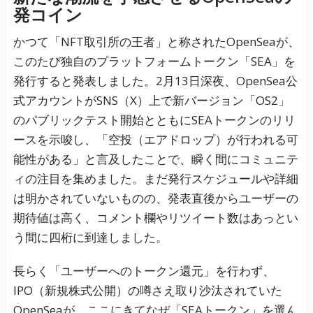
発コイン
かつて「NFT取引所の王者」と称されたOpenSeaが、
このたび独自のプラットフォームトークン「SEA」を
発行すると発表しました。2月13日深夜、OpenSea公
式アカウントがSNS（X）上で新バージョン「OS2」
のパブリックテスト開始とともにSEAトークンのリリ
ースを示唆し、「空投（エアドロップ）が行われる可
能性がある」と言及したことで、瞬く間にコミュニテ
ィの注目を集めました。まだ発行スケジュールや詳細
は明かされていないものの、発表直後からユーザーの
期待値は高く、コメント欄やリツイート数はあっとい
う間に四桁に到達しました。
長らく「ユーザーへのトークン還元」を行わず、
IPO（新規株式公開）の噂さえ取り沙汰されていた
OpenSeaが、ここにきてなぜ「SEAトークン」を選ん