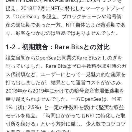
捉え、2018年2月にNFTに特化したマーケットプレイ
ス「OpenSea」を設立。ブロックチェーンや暗号資
産の熱狂期であった一方、NFT自体はまだ黎明期であ
り、顧客をつかむのは容易ではありませんでした。
1-2．初期競合：Rare Bitsとの対比
設立当初からOpenSeaは同業のRare Bitsとしのぎを
削っていました。Rare Bitsはゼロ手数料や取引時のガ
ス代補填など、ユーザーにとって一見魅力的な施策を
打ち出しましたが、結果として運営コストがかさみ、
2018年から2019年にかけての暗号資産市場低迷期を
乗り越えられませんでした。一方OpenSeaは、当初
1%（後に2.5%）と一定の手数料を設けて堅実な収益
モデルを確立。「時間はかかってもNFTに特化した取
引所を続ける」という方針に徹し、少人数でコツコツ
と開発・運営を行ったのです。