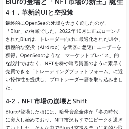
Blurの登場と「NFT市場の新王」誕生
4-1．革新的UIと空投策
最終的にOpenSeaの牙城を大きく崩したのが、
「Blur」の台頭でした。2022年10月に正式ローンチ
されたBlurは、トレーダー向けに最適化されたUIや、
積極的な空投（Airdrop）を武器に急速にユーザーを
獲得。OpenSeaのような「マーケットプレイス」的
な設計ではなく、NFTを株や暗号資産のように素早く
売買できる「トレーディングプラットフォーム」に近
い操作性を提供し、プロトレーダー層を取り込みまし
た。
4-2．NFT市場の崩壊とShift
Blurが登場した頃には、暗号資産全体が「冬の時代」
に突入し始めており、NFT市況もすでにピークを過ぎ
ていました。そんな中でBlurは空投をテコに劇的な取