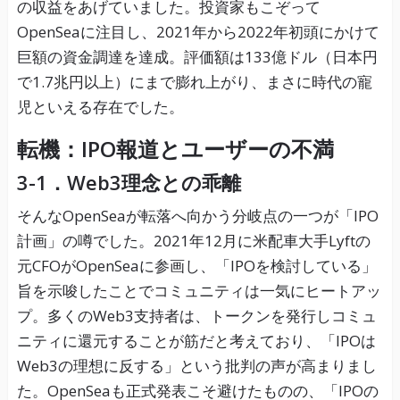
の収益をあげていました。投資家もこぞって
OpenSeaに注目し、2021年から2022年初頭にかけて
巨額の資金調達を達成。評価額は133億ドル（日本円
で1.7兆円以上）にまで膨れ上がり、まさに時代の寵
児といえる存在でした。
転機：IPO報道とユーザーの不満
3-1．Web3理念との乖離
そんなOpenSeaが転落へ向かう分岐点の一つが「IPO
計画」の噂でした。2021年12月に米配車大手Lyftの
元CFOがOpenSeaに参画し、「IPOを検討している」
旨を示唆したことでコミュニティは一気にヒートアッ
プ。多くのWeb3支持者は、トークンを発行しコミュ
ニティに還元することが筋だと考えており、「IPOは
Web3の理想に反する」という批判の声が高まりまし
た。OpenSeaも正式発表こそ避けたものの、「IPOの