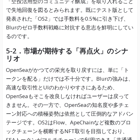
「空投活用型のコミュニティ醸成」を取り入れること
で失地回復を図るとみられます。既にテスト版として
発表された「OS2」では手数料を0.5%に引き下げ、
Blurのゼロ手数料戦略に対抗する意志を鮮明にしてい
るのです。
5-2．市場が期待する「再点火」のシナ
リオ
OpenSeaがかつての栄光を取り戻すには、単に「ト
ークンを配る」だけでは不十分です。Blurの強みは、
高速な取引性とUIのわかりやすさにあるため、
OpenSeaもそこを改良しなければユーザーは戻って
きません。その一方で、OpenSeaの知名度や多チェ
ーン対応への積極姿勢は依然として圧倒的なアドバン
テージです。OS2はFlow、ApeChainなど複数のブロ
ックチェーンを横断するNFT取引を目指しており、
SEAトークンがマルチチェーンで利用できる「共通通