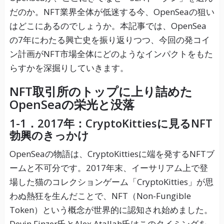
だのか。NFT業界全体が低迷する今、OpenSeaの狙い
はどこにあるのでしょうか。本記事では、OpenSea
の7年にわたる興亡史を振り返りつつ、今回の発コイ
ン計画がNFT市場全体にどのようなインパクトをもた
らすかを深掘りしていきます。
NFT取引所のトップに上り詰めた
OpenSeaの栄光と没落
1-1．2017年：CryptoKittiesに見るNFT
勃興のきっかけ
OpenSeaの物語は、CryptoKittiesに端を発するNFTブ
ームと不可分です。2017年末、イーサリアム上で登
場した猫のコレクションゲーム「CryptoKitties」が思
わぬ熱狂を生んだことで、NFT（Non-Fungible
Token）という概念が世界的に認知され始めました。
Devin Finzer氏とAlex Atallah氏はこのタイミングを