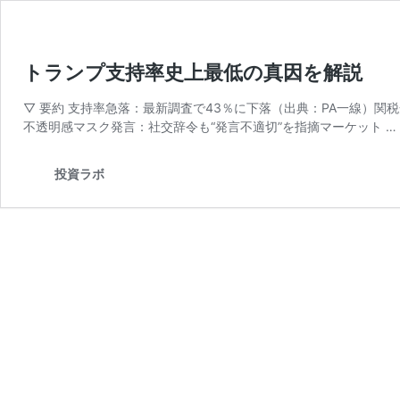
トランプ支持率史上最低の真因を解説
▽ 要約 支持率急落：最新調査で43％に下落（出典：PA一線）関
不透明感マスク発言：社交辞令も“発言不適切”を指摘マーケット …
投資ラボ