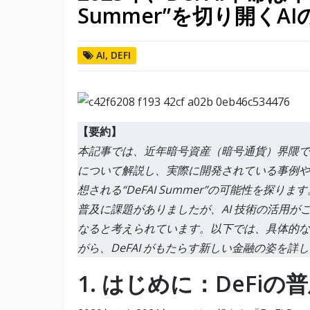
Summer”を切り開くAI
AI
,
DEFI
【要約】
本記事では、近年暗号資産（暗号通貨）界隈で注目
について解説し、実際に開発されている事例や
想される“DeFAI Summer”の可能性を探り
普及に課題がありましたが、AI 技術の活用
なると考えられています。以下では、具体的な
がら、DeFAI がもたらす新しい金融の姿を詳
1. はじめに：DeFiの