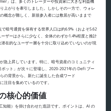
 Summer」は、多くのトレーダーや投資家に大きな利益機
り上がりを牽引しました。しかしその一方で、ウォレ
の概念が難しく、新規参入者には敷居が高いままで
年時点で暗号通貨を保有する世界人口は約6.9%（およそ5.62
ユーザーはさらに少なく、全体のわずか1.4%程度と推計
 は潜在的なユーザー層を十分に取り込めていないのが現
度が急上昇しています。特に、暗号資産のコミュニティ
ット」が次々に登場し、2020-2021年の DeFi ブー
らの背景から、新たに誕生した合成ワード
てさらに注目を集めているのです。
？その核心的価値
（人工知能）を掛け合わせた造語です。ポイントは、AI の