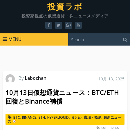
投資ラボ
投資家視点の仮想通貨・株ニュースメディア
MENU
By
Labochan
10月 13, 2025
10月13日仮想通貨ニュース：BTC/ETH
回復とBinance補償
,
,
,
,
,
,
BTC
BINANCE
ETH
HYPERLIQUID
まとめ
市場・概況
最新ニュー
ス
No comments