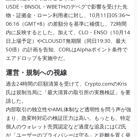
USDE・BNSOL・WBETHのデペグで影響を受けた先
物・証拠金・ローン利用者に対し、10月11日05:36〜
06:16（GMT+8）の差額分を基準に補償し、72時間
内に反映するとした。加えて、CLO・ENSO（10月14
日上場予定）やCLOUSDT無期限（同日19:30、最大
50倍）の計画を告知、CORLはAlphaポイント条件で
エアドロップを実施中だ。
運営・規制への視線
過去24時間の巨額清算を受けて、Crypto.comのKris
氏は規制当局に「最大清算の取引所の実務検証」を要
請した。
内部取引の独立性やAML体制など透明性を問う声が強
まり、急変時対応の検証圧力は高い。もっとも、特定
個人のウォレット売買認定など過度な追及にはCZ氏
が「ユーザーのプライバシーは守る」と距離を置く発