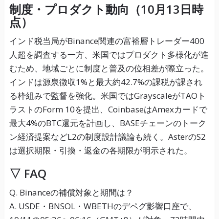
制度・プロダクト動向（10月13日時
点）
インド税当局がBinance関連の富裕層トレーダー400
人超を調査する一方、米国ではプロダクト多様化が進
むため、地域ごとに制度と普及の位相差が際立った。
インドは源泉徴収1%と最大約42.7%の課税が課され
る枠組みで監督を強化。米国ではGrayscaleがTAOト
ラストのForm 10を提出、CoinbaseはAmexカードで
最大4%のBTC還元を計画し、BASEチェーンのトーク
ン経済提案などL2の制度設計議論も続く。AsterのS2
は選択期限・引換・返金の各期限が明示された。
▽ FAQ
Q. Binanceの補償対象と期間は？
A. USDE・BNSOL・WBETHのデペグ影響口座で、