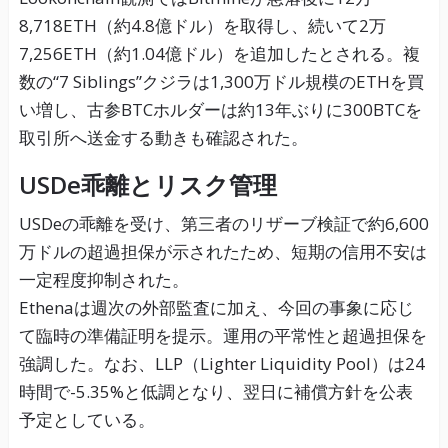
8,718ETH（約4.8億ドル）を取得し、続いて2万
7,256ETH（約1.04億ドル）を追加したとされる。複
数の“7 Siblings”クジラは1,300万ドル規模のETHを買
い増し、古参BTCホルダーは約13年ぶりに300BTCを
取引所へ送金する動きも確認された。
USDe乖離とリスク管理
USDeの乖離を受け、第三者のリザーブ検証で約6,600
万ドルの超過担保が示されたため、短期の信用不安は
一定程度抑制された。
Ethenaは週次の外部監査に加え、今回の事象に応じ
て臨時の準備証明を提示。運用の平常性と超過担保を
強調した。なお、LLP（Lighter Liquidity Pool）は24
時間で-5.35%と低調となり、翌日に補償方針を公表
予定としている。