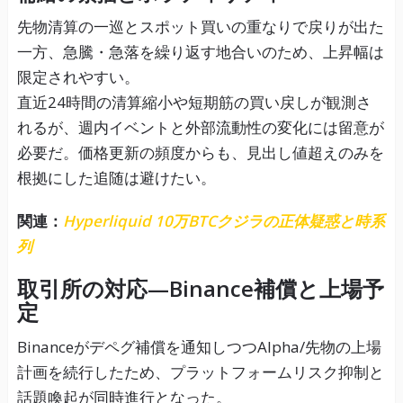
先物清算の一巡とスポット買いの重なりで戻りが出た
一方、急騰・急落を繰り返す地合いのため、上昇幅は
限定されやすい。
直近24時間の清算縮小や短期筋の買い戻しが観測さ
れるが、週内イベントと外部流動性の変化には留意が
必要だ。価格更新の頻度からも、見出し値超えのみを
根拠にした追随は避けたい。
関連：
Hyperliquid 10万BTCクジラの正体疑惑と時系
列
取引所の対応—Binance補償と上場予
定
Binanceがデペグ補償を通知しつつAlpha/先物の上場
計画を続行したため、プラットフォームリスク抑制と
話題喚起が同時進行となった。