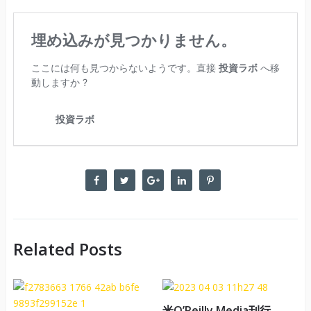
Related Posts
米O’Reilly Media刊行