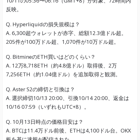
10/11の05:36〜06:16（GMT+8）が対象、72時間内
反映。
Q. Hyperliquidの損失規模は？
A. 6,300超ウォレットが赤字、総額12.3億ドル超。
205件が100万ドル超、1,070件が10万ドル超。
Q. BitmineのETH買いはどのくらい？
A. 12万8,718ETH（約4.8億ドル）取得後、2万
7,256ETH（約1.04億ドル）を追加取得と観測。
Q. Aster S2の締切と引換は？
A. 選択締切10/13 20:00、引換10/14 20:00、返金は
10/16 07:59（いずれもUTC+8）。
Q. 10月13日時点の価格目安は？
A. BTCは11.4万ドル前後、ETHは4,100ドル台。OKX
板を基に速報が配信された。