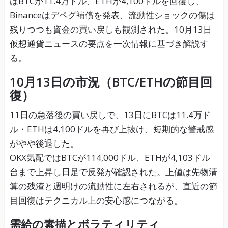
はBTCが11.4万ドル、ETHが4,100ドルを回復し、
Binanceはデペグ補償を発表、流動性ショックの傷は
残りつつも資金の買い戻しも観測された。10月13日
仮想通貨ニュースの要点を一次情報に基づき解説す
る。
10月13日の市況（BTC/ETHの節目回
復）
11日の急落後の買い戻しで、13日にBTCは11.4万ド
ル・ETHは4,100ドルを再び上抜け、短期的な警戒感
がやや後退した。
OKX気配ではBTCが114,000ドル、ETHが4,103ドル
台まで上昇し日足で反発が確認された。上値は先物清
算の残渣と週明けの流動性に左右されるが、直近の節
目回復はテクニカル上の安心感につながる。
需給の素描とボラティリティ