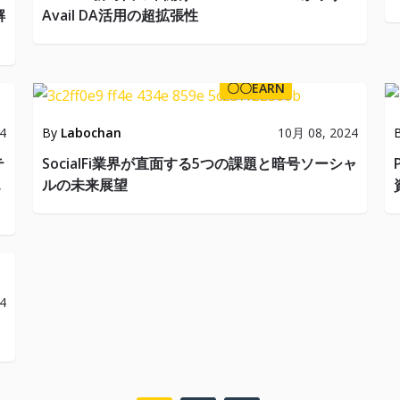
解
Avail DA活用の超拡張性
〇〇EARN
4
By
Labochan
10月 08, 2024
テ
SocialFi業界が直面する5つの課題と暗号ソーシャ
エ
ルの未来展望
4