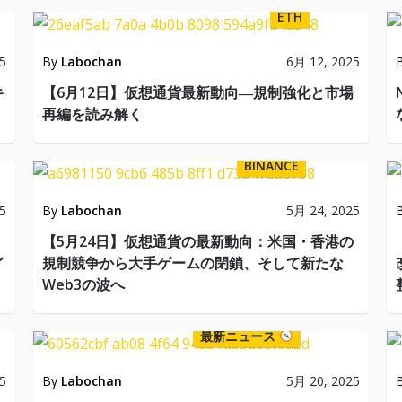
ETH
5
By
Labochan
6月 12, 2025
キ
【6月12日】仮想通貨最新動向―規制強化と市場
再編を読み解く
BINANCE
5
By
Labochan
5月 24, 2025
o
【5月24日】仮想通貨の最新動向：米国・香港の
イ
規制競争から大手ゲームの閉鎖、そして新たな
Web3の波へ
最新ニュース
5
By
Labochan
5月 20, 2025