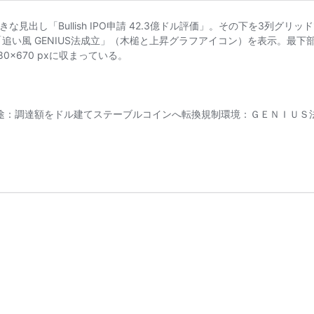
使途：調達額をドル建てステーブルコインへ転換規制環境：ＧＥＮＩＵＳ法