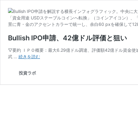
Bullish IPO申請、42億ドル評価と狙い
▽要約 ＩＰＯ概要：最大6.29億ドル調達、評価額42億ドル資金
Bullish
武 …
続きを読む
IPO
申
投資ラボ
請、
42
億
ド
ル
評
価
と
狙
い