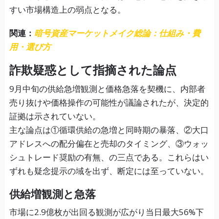
すい市場構造上の弱点となる。
関連：
暗号資産マーケットメイク総論：仕組み・費
用・選び方
詐欺疑惑として指摘された論点
9月中旬の供給急増観測と価格急落を契機に、内部者
売り抜けや価格操作の可能性が議論されたが、決定的
証拠は示されていない。
主な論点は①循環供給の急増と同時期の暴落、②大口
アドレスへの配分偏在と売却のタイミング、③ウォッ
シュトレード奨励の有無、の三点である。これらはい
ずれも疑念提示の域を出ず、断定には至っていない。
供給増観測と急落
市場に2.9億枚が出回る観測が広がり当日最大56%下