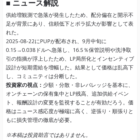
■ ニュース解説
供給増観測で急落が発生したため、配分偏在と開示不
足が背景にあり、信頼低下とボラ拡大が影響として表
れた。
2025-08-22にPUPが配布され、9月中旬に
0.15→0.038ドルへ急落し、16.5％保管説明や洗浄取
引の指摘が浮上したため、LP局所化とインセンティブ
設計が短期需給を増幅した。結果として価格は乱高下
し、コミュニティは分断した。
投資家の視点：
少額・分散・非レバレッジを基本に、
オンチェーンの保有集中とLP残高、追加供給イベン
ト、報酬設計の変更を監視することが有効だろう。価
格はニュース感応度が極端に高く、逆張り・順張りと
もに損失管理の徹底が必要。
※本稿は投資助言ではありません。