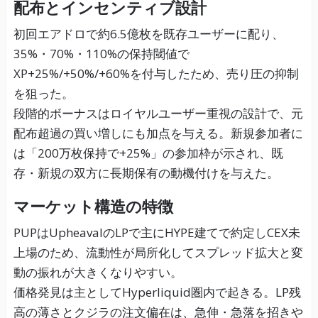
配布とインセンティブ設計
初回エアドロで約6.5億枚を既存ユーザーに配り、
35%・70%・110%の保持閾値で
XP+25%/+50%/+60%を付与したため、売り圧の抑制
を狙った。
段階的ボーナスはロイヤルユーザー重視の設計で、元
配布超過の買い増しにも加点を与える。新規参加者に
は「200万枚保持で+25%」の参加枠が示され、既
存・新規の双方に長期保有の動機付けを与えた。
マーケット構造の特徴
PUPはUpheavalのLPで主にHYPE建てで約定しCEX未
上場のため、流動性が局所化してスプレッド拡大と変
動の振れが大きくなりやすい。
価格発見は主としてHyperliquid圏内で起きる。LP残
高の薄さとクジラの注文偏在は、急伸・急落を招きや