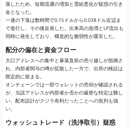
落したため、短期流通の増加と需給悪化が疑惑の引き
金となった。
一連の下落は数時間で0.15ドルから0.038ドル近辺ま
で進行し、その後反発した。出来高の急増とLP流出も
同時に発生しており、構造的な脆弱性が露呈した。
配分の偏在と資金フロー
大口アドレスへの集中と暴落直前の売り越しが指摘さ
れ、内部者関与の噂が拡散した一方で、出所の検証は
限定的に留まる。
オンチェーンでは一部ウォレットの売却が確認される
が、当該アドレスが内部者か否かの厳密な特定は難し
い。配布設計がクジラ有利だったことへの批判も強
い。
ウォッシュトレード（洗浄取引）疑惑