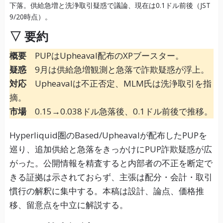
▽ 要約
概要
PUPはUpheaval配布のXPブースター。
疑惑
9月は供給急増観測と急落で詐欺疑惑が浮上。
対応
Upheavalは不正否定、MLM氏は洗浄取引を指
摘。
市場
0.15→0.038ドル急落後、0.1ドル前後で推移。
Hyperliquid圏のBased/Upheavalが配布したPUPを
巡り、追加供給と急落をきっかけにPUP詐欺疑惑が広
がった。公開情報を精査すると内部者の不正を断定で
きる証拠は示されておらず、主張は配分・会計・取引
慣行の解釈に集中する。本稿は設計、論点、価格推
移、留意点を中立に解説する。