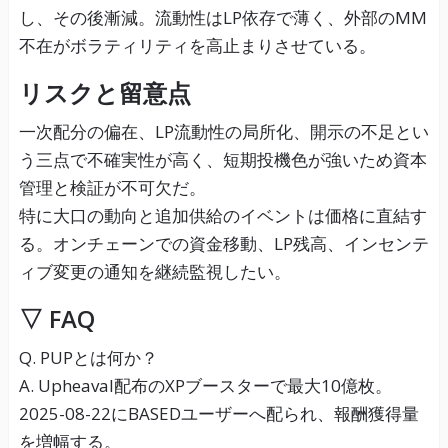
し、その後漸減。流動性はLP依存で薄く、外部のMM
不在がボラティリティを高止まりさせている。
リスクと留意点
一次配分の偏在、LP流動性の局所化、開示の不足とい
う三点で不確実性が高く、短期投機色が強いため資本
管理と検証が不可欠だ。
特に大口の動向と追加供給のイベントは価格に直結す
る。オンチェーンでの資金移動、LP残高、インセンテ
ィブ変更の通知を継続監視したい。
▽ FAQ
Q. PUPとは何か？
A. Upheaval配布のXPブースターで最大10億枚。
2025-08-22にBASEDユーザーへ配られ、報酬獲得量
を増幅する。