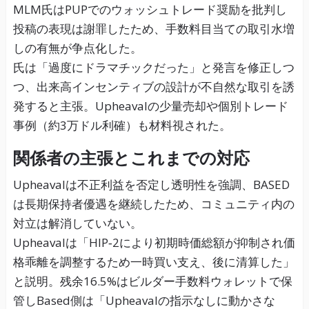
MLM氏はPUPでのウォッシュトレード奨励を批判し
投稿の表現は謝罪したため、手数料目当ての取引水増
しの有無が争点化した。
氏は「過度にドラマチックだった」と発言を修正しつ
つ、出来高インセンティブの設計が不自然な取引を誘
発すると主張。Upheavalの少量売却や個別トレード
事例（約3万ドル利確）も材料視された。
関係者の主張とこれまでの対応
Upheavalは不正利益を否定し透明性を強調、BASED
は長期保持者優遇を継続したため、コミュニティ内の
対立は解消していない。
Upheavalは「HIP‑2により初期時価総額が抑制され価
格乖離を調整するため一時買い支え、後に清算した」
と説明。残余16.5%はビルダー手数料ウォレットで保
管しBased側は「Upheavalの指示なしに動かさな