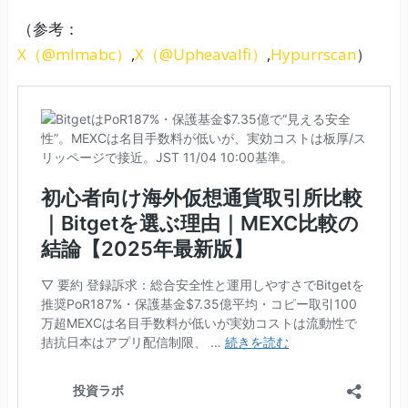
（参考：
X（@mlmabc）
,
X（@Upheavalfi）
,
Hypurrscan
）