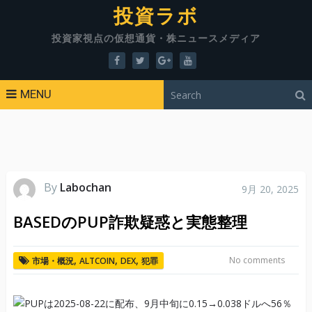
投資ラボ
投資家視点の仮想通貨・株ニュースメディア
MENU
By
Labochan
9月 20, 2025
BASEDのPUP詐欺疑惑と実態整理
,
,
,
No comments
市場・概況
ALTCOIN
DEX
犯罪