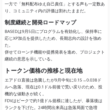
一方で「無料配布ゆえ自己責任」とする声も一定数あ
り、コミュニティ内の評価は割れたままだ。
制度継続と開発ロードマップ
BASEDは9月5日にプログラムを有効化し、保持率に
応じXP加点を提供したため、長期志向の設計を強め
た。
併せてローンチ機能や提携発表を進め、プロジェクト
継続の意思を示している。
トークン価格の推移と現在地
エアドロ直後は急騰したが9月中旬に0.15→0.038ド
ルへ急落、現在は0.1ドル前後で荒い戻りのため、投
機的な値動きが続く。
FDVはピークで約1億ドル規模に達したが、暴落後は
ランクを下げた。24時間出来高は急落局面で急増