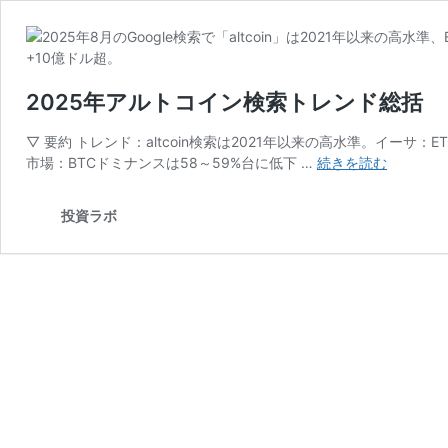
2025年アルトコイン検索トレンド総括
▽ 要約 トレンド：altcoin検索は2021年以来の高水準。イーサ
2025
市場：BTCドミナンスは58～59%台に低下 …
続きを読む
年
ア
投資ラボ
ル
ト
コ
イ
ン
検
索
ト
レ
ン
ド