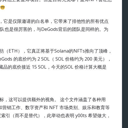
T”项目，它是仅限邀请的白名单，它带来了排他性的所有优点
的团队也是很厉害的，与DeGods背后的团队是同样的。为
太坊（ETH），它真正将基于Solana的NFTs推向了顶峰，
s 的底价约为 2 SOL（ SOL 价格约为 200 美元），
收藏品的底价接近 15 SOL，今天的SOL 价格计算大概是
注册商标，这可以提供额外的视角。 这个文件涵盖了各种用
和营销工作、数字资产和 NFT 市场类别、娱乐和教育等
引（而不是替代），此举动也表明 y00ts 希望做大，