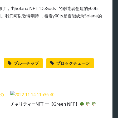
了，由Solana NFT ‘‘DeGods’’ 的创造者创建的y00ts
2 日。我们可以敬请期待 ，看看y00ts是否能成为Solana的
ブルーチップ
ブロックチェーン
チャリティーNFT ー【Green NFT】