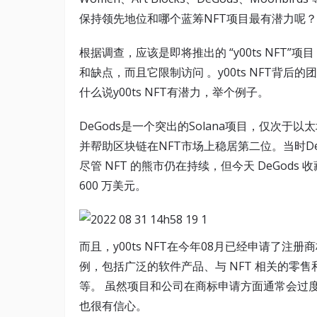
保持领先地位和哪个蓝筹NFT项目最有潜力呢？
根据调查，应该是即将推出的 “y00ts NF
和缺点，而且它限制访问 。y00ts NFT背后
什么说y00ts NFT有潜力，举个例子。
DeGods是一个突出的Solana项目，仅次于以
并帮助区块链在NFT市场上稳居第二位。当时DeGod
尽管 NFT 的熊市仍在持续，但今天 DeGods 
600 万美元。
而且，y00ts NFT在今年08月已经申请了
例，包括广泛的软件产品、与 NFT 相关的零售
等。 虽然项目和公司在商标申请方面通常会过度索
也很有信心。