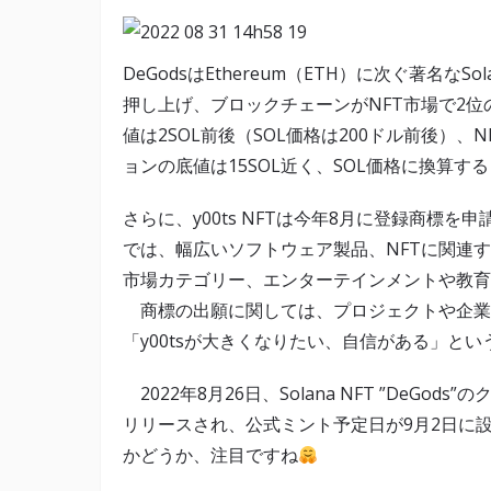
DeGodsはEthereum（ETH）に次ぐ著名なS
押し上げ、ブロックチェーンがNFT市場で2位の
値は2SOL前後（SOL価格は200ドル前後）、
ョンの底値は15SOL近く、SOL価格に換算す
さらに、y00ts NFTは今年8月に登録商標
では、幅広いソフトウェア製品、NFTに関連
市場カテゴリー、エンターテインメントや教育
商標の出願に関しては、プロジェクトや企業
「y00tsが大きくなりたい、自信がある」と
2022年8月26日、Solana NFT ”DeGods”
リリースされ、公式ミント予定日が9月2日に設定
かどうか、注目ですね