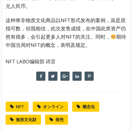
元人民币。
这种将非物质文化商品以NFT形式发布的案例，虽是屈
指可数，但我相信，此次发售成绩，在中国此类资产仍
然有很多，会引起更多人对NFT的关注。同时，
期待
中国当局对NFT的概念，表明及规定。
NFT LABO编辑部 诗言
NFT
オンライン
概念化
無形文化財
発売