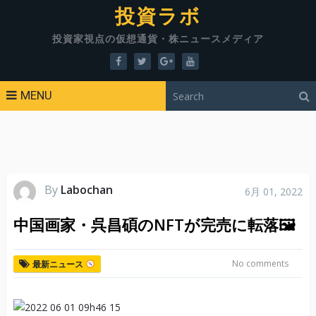
投資ラボ
投資家視点の仮想通貨・株ニュースメディア
MENU
By
Labochan
6月 01, 2022
中国画家・呉昌碩のNFTが完売に転落🖼
No comments
最新ニュース