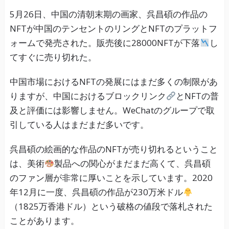
5月26日、中国の清朝末期の画家、呉昌碩の作品の
NFTが中国のテンセントのリングとNFTのプラットフ
ォームで発売された。販売後に28000NFTが下落
し
てすぐに売り切れた。
中国市場におけるNFTの発展にはまだ多くの制限があ
りますが、中国におけるブロックリンク
とNFTの普
及と評価には影響しません。WeChatのグループで取
引している人はまだまだ多いです。
呉昌碩の絵画的な作品のNFTが売り切れるということ
は、美術
製品への関心がまだまだ高くて、呉昌碩
のファン層が非常に厚いことを示しています。2020
年12月に一度、呉昌碩の作品が230万米ドル
（1825万香港ドル）という破格の値段で落札された
ことがあります。