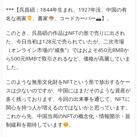
***【呉昌碩：1844年生まれ、1927年没、中国の有
名な画家
、書家
、コードカーバー
】。
このとき、呉昌碩の作品はNFTの形で売りに出され
た、今日当初は128元で売られていたが、二次市場
（オンライン市場の“咸鱼”）ではおよそ450元RMBか
ら500元RMBで取引されるなど、価格が高騰していま
した。
このような無形文化財をNFTという形で放出するケー
スは少ないのですが、中国にはまだそのような資産が
多く残っております、今回の出来事を通じて、NFTに
関心を持つ人が増えるのではないかと思っています。
これから先、中国当局のNFTの概念化・情報開示・規
制緩和を期待しています
。